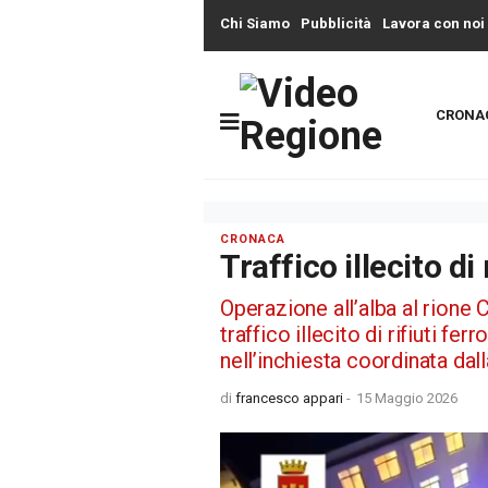
Chi Siamo
Pubblicità
Lavora con noi
CRONA
CRONACA
Traffico illecito di 
Operazione all’alba al rione 
traffico illecito di rifiuti fer
nell’inchiesta coordinata da
di
francesco appari
-
15 Maggio 2026