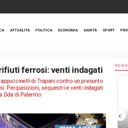
CA
ATTUALITÀ
POLITICA
ECONOMIA
SANITÀ
SPORT
PRO
NEW
rifiuti ferrosi: venti indagati
Cappuccinelli di Trapani contro un presunto
rosi. Perquisizioni, sequestri e venti indagati
lla Dda di Palermo