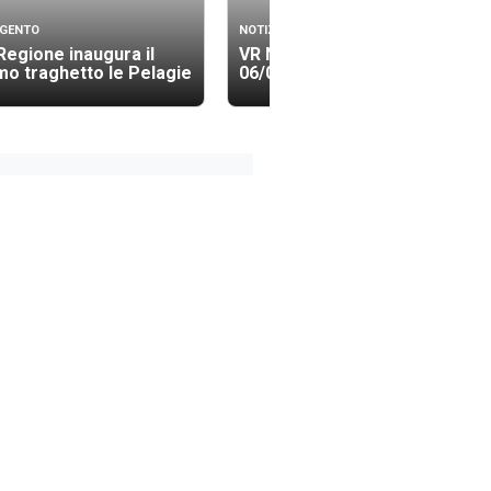
IGENTO
NOTIZIE
Regione inaugura il
VR News Edizione 23.30
mo traghetto le Pelagie
06/08/2026