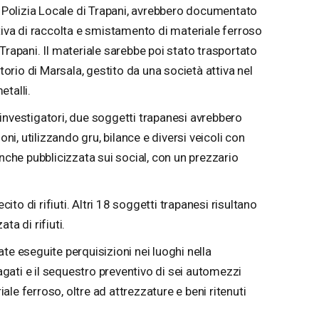
a Polizia Locale di Trapani, avrebbero documentato
tiva di raccolta e smistamento di materiale ferroso
Trapani. Il materiale sarebbe poi stato trasportato
itorio di Marsala, gestito da una società attiva nel
talli.
investigatori, due soggetti trapanesi avrebbero
oni, utilizzando gru, bilance e diversi veicoli con
anche pubblicizzata sui social, con un prezzario
ecito di rifiuti. Altri 18 soggetti trapanesi risultano
ta di rifiuti.
te eseguite perquisizioni nei luoghi nella
dagati e il sequestro preventivo di sei automezzi
riale ferroso, oltre ad attrezzature e beni ritenuti