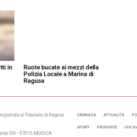
ti in
Ruote bucate ai mezzi della
Polizia Locale a Marina di
Ragusa
registrata al Tribunale di Ragusa
CRONACA
ATTUALITÀ
PO
SPORT
PROVINCE
CHI S
ciardo SN - 97015 MODICA