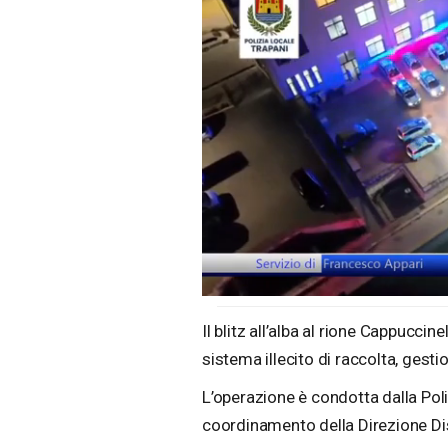
Loaded
:
Unmute
41.28%
Il blitz all’alba al rione Cappuccin
sistema illecito di raccolta, gestio
L’operazione è condotta dalla Poliz
coordinamento della Direzione Dis