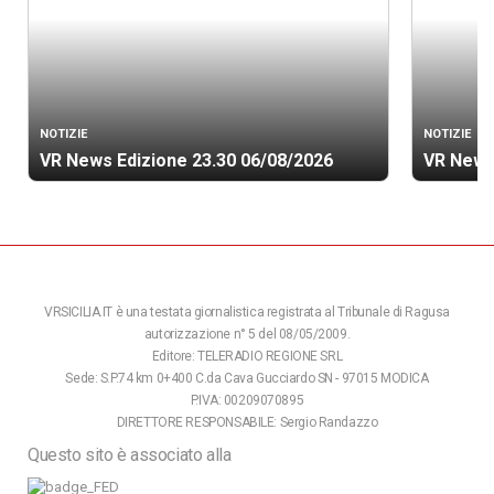
NOTIZIE
NOTIZIE
VR News Edizione 23.30 06/08/2026
VR News
VRSICILIA.IT è una testata giornalistica registrata al Tribunale di Ragusa
autorizzazione n° 5 del 08/05/2009.
Editore: TELERADIO REGIONE SRL
Sede: S.P.74 km 0+400 C.da Cava Gucciardo SN - 97015 MODICA
P.IVA: 00209070895
DIRETTORE RESPONSABILE: Sergio Randazzo
Questo sito è associato alla