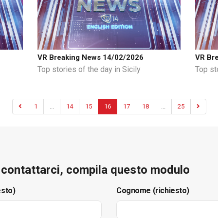
VR Breaking News 14/02/2026
VR Br
Top stories of the day in Sicily
Top sto
1
...
14
15
16
17
18
...
25
e contattarci, compila questo modulo
esto)
Cognome (richiesto)