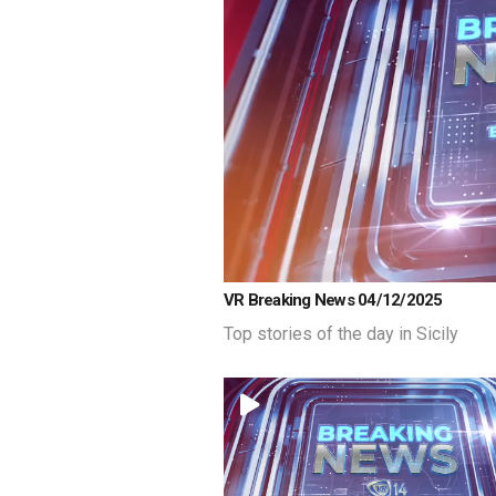
Loaded
:
Unmute
VR Breaking News 04/12/2025
19.66%
Top stories of the day in Sicily