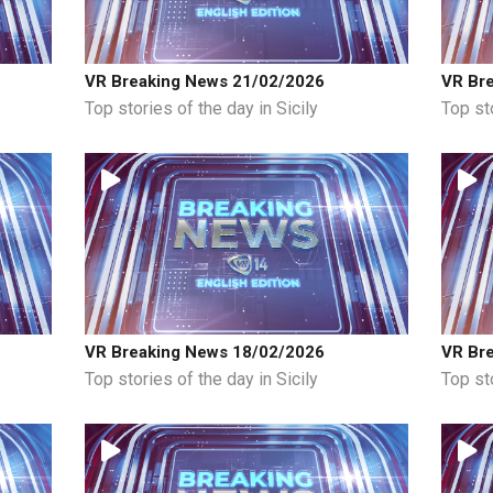
VR Breaking News 21/02/2026
VR Br
Top stories of the day in Sicily
Top sto
VR Breaking News 18/02/2026
VR Br
Top stories of the day in Sicily
Top sto