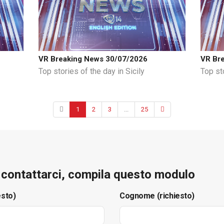
VR Breaking News 30/07/2026
VR Br
Top stories of the day in Sicily
Top sto
1
2
3
...
25
e contattarci, compila questo modulo
esto)
Cognome (richiesto)