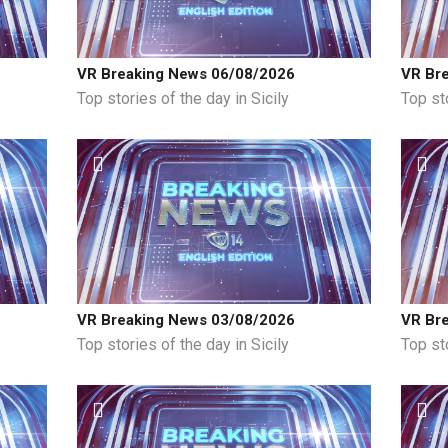
VR Breaking News 06/08/2026
VR Br
Top stories of the day in Sicily
Top sto
VR Breaking News 03/08/2026
VR Br
Top stories of the day in Sicily
Top sto