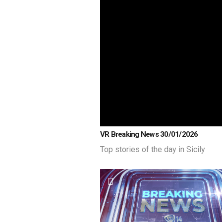
Loaded
:
Unmute
VR Breaking News 30/01/2026
0%
Top stories of the day in Sicily