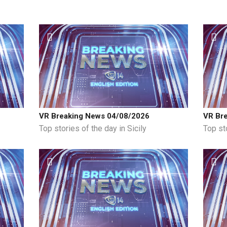
VR Breaking News 04/08/2026
VR Br
Top stories of the day in Sicily
Top sto