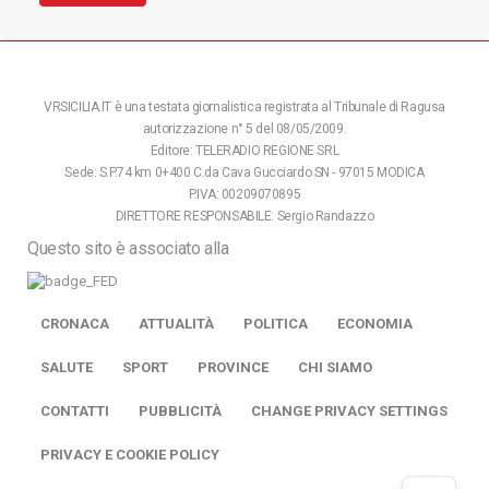
VRSICILIA.IT è una testata giornalistica registrata al Tribunale di Ragusa
autorizzazione n° 5 del 08/05/2009.
Editore: TELERADIO REGIONE SRL
Sede: S.P.74 km 0+400 C.da Cava Gucciardo SN - 97015 MODICA
P.IVA: 00209070895
DIRETTORE RESPONSABILE: Sergio Randazzo
Questo sito è associato alla
CRONACA
ATTUALITÀ
POLITICA
ECONOMIA
SALUTE
SPORT
PROVINCE
CHI SIAMO
CONTATTI
PUBBLICITÀ
CHANGE PRIVACY SETTINGS
PRIVACY E COOKIE POLICY