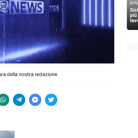
ATTU
Sici
più
lav
cura della nostra redazione