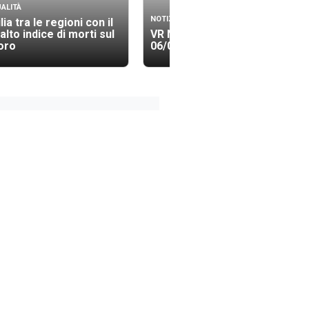
ALITÀ
NOTIZIE
lia tra le regioni con il
 alto indice di morti sul
VR News Edizione 13.40
oro
06/08/2026