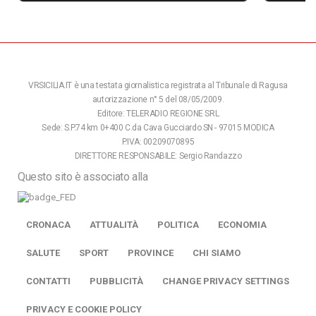
VRSICILIA.IT è una testata giornalistica registrata al Tribunale di Ragusa
autorizzazione n° 5 del 08/05/2009.
Editore: TELERADIO REGIONE SRL
Sede: S.P.74 km 0+400 C.da Cava Gucciardo SN - 97015 MODICA
P.IVA: 00209070895
DIRETTORE RESPONSABILE: Sergio Randazzo
Questo sito è associato alla
CRONACA
ATTUALITÀ
POLITICA
ECONOMIA
SALUTE
SPORT
PROVINCE
CHI SIAMO
CONTATTI
PUBBLICITÀ
CHANGE PRIVACY SETTINGS
PRIVACY E COOKIE POLICY