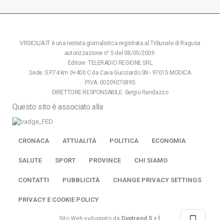
VRSICILIA.IT è una testata giornalistica registrata al Tribunale di Ragusa
autorizzazione n° 5 del 08/05/2009.
Editore: TELERADIO REGIONE SRL
Sede: S.P.74 km 0+400 C.da Cava Gucciardo SN - 97015 MODICA
P.IVA: 00209070895
DIRETTORE RESPONSABILE: Sergio Randazzo
Questo sito è associato alla
CRONACA
ATTUALITÀ
POLITICA
ECONOMIA
SALUTE
SPORT
PROVINCE
CHI SIAMO
CONTATTI
PUBBLICITÀ
CHANGE PRIVACY SETTINGS
PRIVACY E COOKIE POLICY
Sito Web sviluppato da
Digitrend S.r.l
.