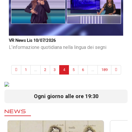
VR News Lis 10/07/2026
L’informazione quotidiana nella lingua dei segni
1
...
2
3
4
5
6
...
189
Ogni giorno alle ore 19:30
NEWS