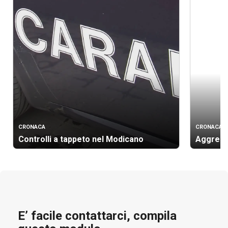
CRONACA
CRONACA
Controlli a tappeto nel Modicano
Aggressi
E’ facile contattarci, compila