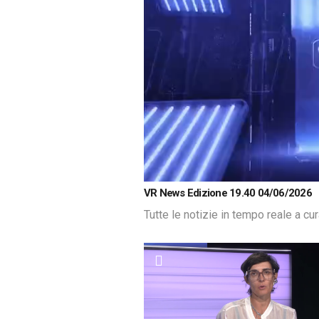
Loaded
:
Unmute
VR News Edizione 19.40 04/06/2026
1.25%
Tutte le notizie in tempo reale a cu