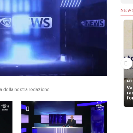
NEW
ATT
Va
ra della nostra redazione
rac
for