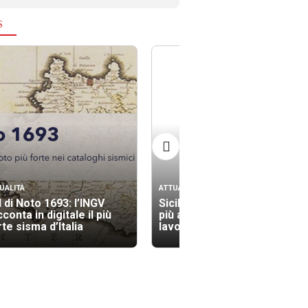
S
UALITÀ
ATTUALITÀ
l di Noto 1693: l’INGV
Sicilia tra le regioni con il
conta in digitale il più
più alto indice di morti sul
te sisma d’Italia
lavoro