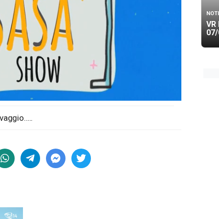
NOTI
VR 
07/
lvaggio…..