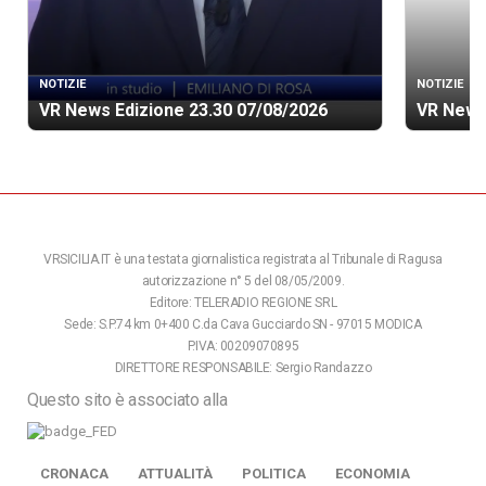
NOTIZIE
NOTIZIE
VR News Edizione 23.30 07/08/2026
VR News
VRSICILIA.IT è una testata giornalistica registrata al Tribunale di Ragusa
autorizzazione n° 5 del 08/05/2009.
Editore: TELERADIO REGIONE SRL
Sede: S.P.74 km 0+400 C.da Cava Gucciardo SN - 97015 MODICA
P.IVA: 00209070895
DIRETTORE RESPONSABILE: Sergio Randazzo
Questo sito è associato alla
CRONACA
ATTUALITÀ
POLITICA
ECONOMIA