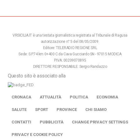
VRSICILIA.IT è una testata giornalistica registrata al Tribunale di Ragusa
autorizzazione n° 5 del 08/05/2009.
Editore: TELERADIO REGIONE SRL
Sede: S.P.74 km 0+400 C.da Cava Gucciardo SN - 97015 MODICA
P.IVA: 00209070895
DIRETTORE RESPONSABILE: Sergio Randazzo
Questo sito è associato alla
CRONACA
ATTUALITÀ
POLITICA
ECONOMIA
SALUTE
SPORT
PROVINCE
CHI SIAMO
CONTATTI
PUBBLICITÀ
CHANGE PRIVACY SETTINGS
PRIVACY E COOKIE POLICY