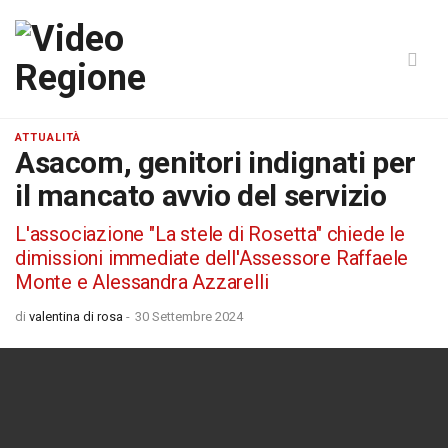
ATTUALITÀ
Asacom, genitori indignati per
il mancato avvio del servizio
L'associazione "La stele di Rosetta" chiede le
dimissioni immediate dell'Assessore Raffaele
Monte e Alessandra Azzarelli
di
valentina di rosa
-
30 Settembre 2024