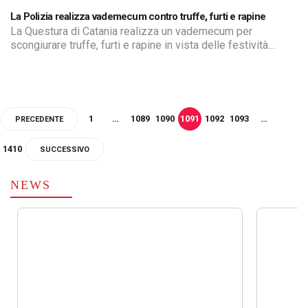
La Polizia realizza vademecum contro truffe, furti e rapine
La Questura di Catania realizza un vademecum per
scongiurare truffe, furti e rapine in vista delle festività
natalizie, specie ai danni di anziani
1
…
1089
1090
1091
1092
1093
…
PRECEDENTE
1410
SUCCESSIVO
NEWS