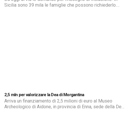
Sicilia sono 39 mila le famiglie che possono richiederlo.
Per la nuova misura di contrasto della povertà che partirà in
sostituzione del Reddito di cittadinanza il governo ha
deciso di anticipare l’avvio delle richieste
2,5 mln per valorizzare la Dea di Morgantina
Arriva un finanziamento di 2,5 milioni di euro al Museo
Archeologico di Aidone, in provincia di Enna, sede della Dea
di Morgantina. Lo scopo è quello di migliorare la fruizione
del Museo