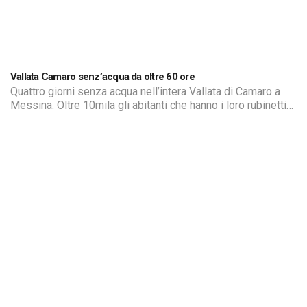
Vallata Camaro senz’acqua da oltre 60 ore
Quattro giorni senza acqua nell’intera Vallata di Camaro a
Messina. Oltre 10mila gli abitanti che hanno i loro rubinetti
completamente a secco. Ieri mattina, Amam aveva
comunicato che erano in corso delle verifiche per risolvere
la problematica e già dai eri sera sarebbe dovuto tornare
tutto alla normalità. Invece solo qualche autobotte. Ancora
questa mattina non tutti i residenti hanno potuto rivedere
l’acqua sgorgare dai rubinetti