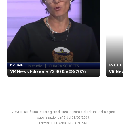
NOTIZIE
NOTIZIE
VR News Edizione 23.30 05/08/2026
VR News
VRSICILIA.IT è una testata giornalistica registrata al Tribunale di Ragusa
autorizzazione n° 5 del 08/05/2009.
Editore: TELERADIO REGIONE SRL