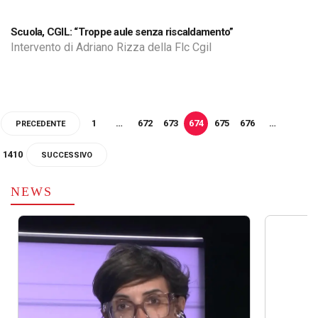
Scuola, CGIL: “Troppe aule senza riscaldamento”
Intervento di Adriano Rizza della Flc Cgil
1
…
672
673
674
675
676
…
PRECEDENTE
1410
SUCCESSIVO
NEWS