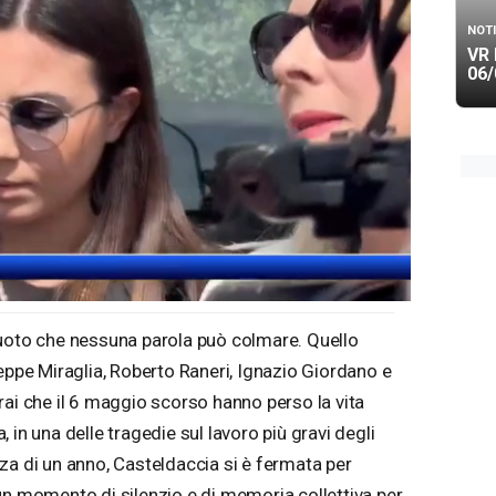
NOTI
VR 
06/
vuoto che nessuna parola può colmare. Quello
eppe Miraglia, Roberto Raneri, Ignazio Giordano e
rai che il 6 maggio scorso hanno perso la vita
 in una delle tragedie sul lavoro più gravi degli
tanza di un anno, Casteldaccia si è fermata per
un momento di silenzio e di memoria collettiva per