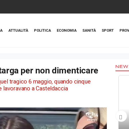
A
ATTUALITÀ
POLITICA
ECONOMIA
SANITÀ
SPORT
PROV
NEW
targa per non dimenticare
quel tragico 6 maggio, quando cinque
e lavoravano a Casteldaccia