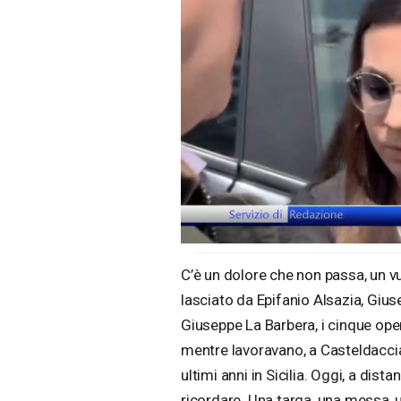
Loaded
:
Unmute
18.72%
C’è un dolore che non passa, un 
lasciato da Epifanio Alsazia, Gius
Giuseppe La Barbera, i cinque ope
mentre lavoravano, a Casteldaccia,
ultimi anni in Sicilia. Oggi, a dis
ricordare. Una targa, una messa, 