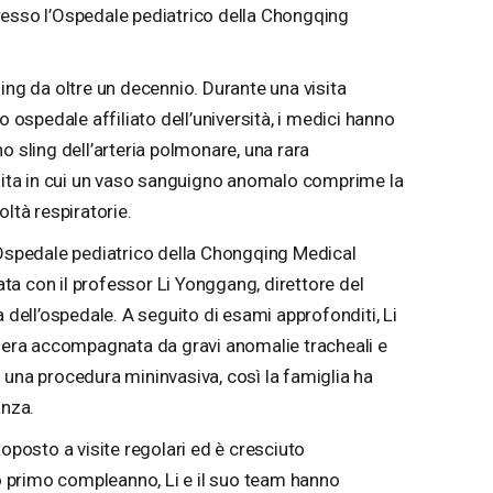
resso l’Ospedale pediatrico della Chongqing
ing da oltre un decennio. Durante una visita
o ospedale affiliato dell’università, i medici hanno
o sling dell’arteria polmonare, una rara
ta in cui un vaso sanguigno anomalo comprime la
oltà respiratorie.
’Ospedale pediatrico della Chongqing Medical
tata con il professor Li Yonggang, direttore del
a dell’ospedale. A seguito di esami approfonditi, Li
n era accompagnata da gravi anomalie tracheali e
 una procedura mininvasiva, così la famiglia ha
anza.
toposto a visite regolari ed è cresciuto
 primo compleanno, Li e il suo team hanno