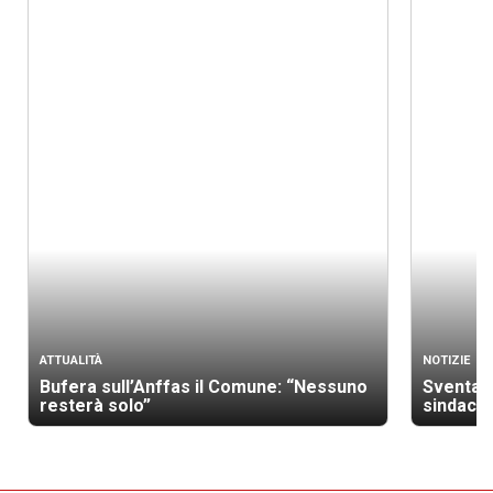
ATTUALITÀ
NOTIZIE
Bufera sull’Anffas il Comune: “Nessuno
Sventato
resterà solo”
sindaco 