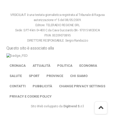
VRSICILIA.IT è una testata giornalistica registrata al Tribunale di Ragusa
autorizzazione n° 5 del 08/05/2009.
Editore: TELERADIO REGIONE SRL
Sede: S.P.74 km 0+400 C.da Cava Gucciardo SN - 97015 MODICA
P.IVA: 00209070895
DIRETTORE RESPONSABILE: Sergio Randazzo
Questo sito è associato alla
CRONACA
ATTUALITÀ
POLITICA
ECONOMIA
SALUTE
SPORT
PROVINCE
CHI SIAMO
CONTATTI
PUBBLICITÀ
CHANGE PRIVACY SETTINGS
PRIVACY E COOKIE POLICY
Sito Web sviluppato da
Digitrend S.r.l
.