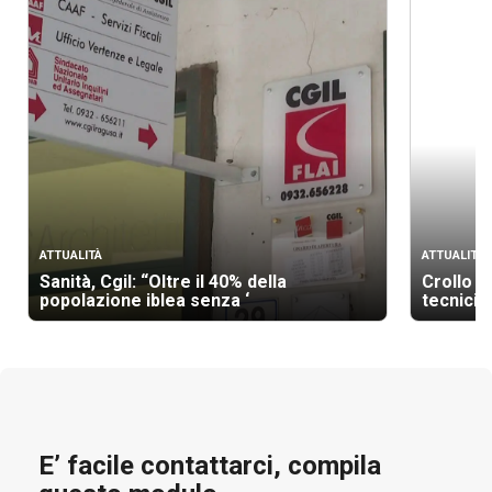
ATTUALITÀ
ATTUALITÀ
Sanità, Cgil: “Oltre il 40% della
Crollo p
popolazione iblea senza ‘
tecnici
E’ facile contattarci, compila