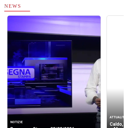
NEWS
ATTUALITÀ
NOTIZIE
Caldo, b