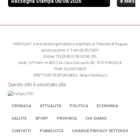
Rassegna Stampa 08/08/2026
e Messi
VRSICILIA.IT è una testata giornalistica registrata al Tribunale di Ragusa
autorizzazione n° 5 del 08/05/2009.
Editore: TELERADIO REGIONE SRL
Sede: S.P.74 km 0+400 C.da Cava Gucciardo SN - 97015 MODICA
P.IVA: 00209070895
DIRETTORE RESPONSABILE: Sergio Randazzo
Questo sito è associato alla
CRONACA
ATTUALITÀ
POLITICA
ECONOMIA
SALUTE
SPORT
PROVINCE
CHI SIAMO
CONTATTI
PUBBLICITÀ
CHANGE PRIVACY SETTINGS