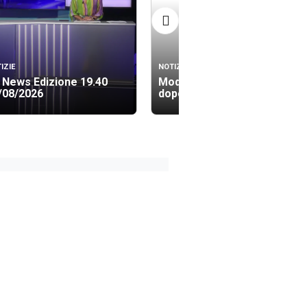
IZIE
NOTIZIE
 News Edizione 19.40
Modica, la resa dei conti
/08/2026
dopo la verifica politica