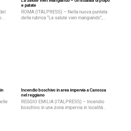
La Salute Vien Mangiando – Un’insalata di polpo
e patate
del
ROMA (ITALPRESS) – Nella nuova puntata
o
della rubrica “La salute vien mangiando”,
Rosanna Lambertucci propone l’insalata di
ili di
polpo e patate, una ricetta indicata anche
per chi deve perdere peso. azn/mgg
alla
le è
in
Incendio boschivo in area impervia a Canossa
nel reggiano
elle
REGGIO EMILIA (ITALPRESS) – Incendio
boschivo in una zona impervia in località
usura
Vedriano, nel territorio di Canossa (Reggio
re il
Emilia). Continuano le operazioni di
y per
spegnimento, in corso dalle 17 di ieri, da
i del
parte dei Vigili del Fuoco. Per il contrasto