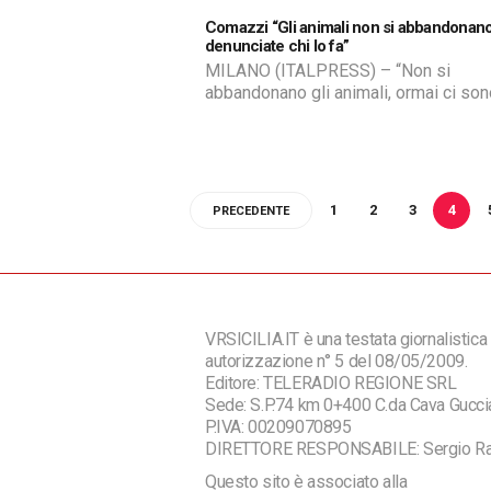
Comazzi “Gli animali non si abbandonano
denunciate chi lo fa”
MILANO (ITALPRESS) – “Non si
abbandonano gli animali, ormai ci son
soluzioni anche sul piano turistico ch
rispondono a qualsiasi esigenza. Gli
animali, poi, lo ricordiamo, sono esser
senzienti, sono i nostri amici di viagg
viviamo con loro tutti i giorni, quindi è
1
2
3
4
PRECEDENTE
crudeltà davvero insopportabile e
inaccettabile. Segnalate, denunciate 
vedete qualcuno che […]
VRSICILIA.IT è una testata giornalistica 
autorizzazione n° 5 del 08/05/2009.
Editore: TELERADIO REGIONE SRL
Sede: S.P.74 km 0+400 C.da Cava Guc
P.IVA: 00209070895
DIRETTORE RESPONSABILE: Sergio R
Questo sito è associato alla