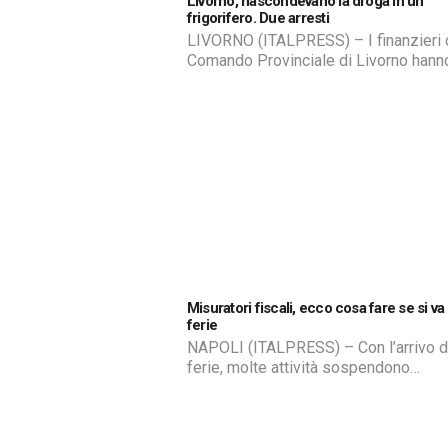
Livorno, nascondevano la droga in un
frigorifero. Due arresti
LIVORNO (ITALPRESS) – I finanzieri 
Comando Provinciale di Livorno hann
arrestato due soggetti e ne hanno
denunciato un terzo, ritenuti responsab
traffico e detenzione di sostanze
stupefacenti. L’operazione è partita d
perquisizione in un bar in una piazza
centrale di Livorno, all’interno del qua
stato rinvenuto un panetto di hashish,
un’agenda utilizzata […]
Misuratori fiscali, ecco cosa fare se si va 
ferie
NAPOLI (ITALPRESS) – Con l’arrivo d
ferie, molte attività sospendono
temporaneamente il lavoro. Se la chi
supera i 12 giorni, è necessario mette
misuratore fiscale in modalità standb
evitare possibili anomalie nei controll