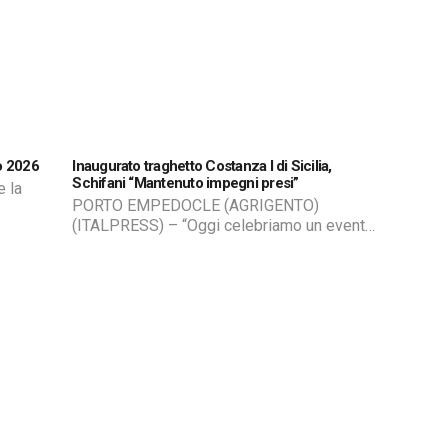
on è
ai fronti di fiamma stanno operando cinque
squadre, di cui due giunte in rinforzo dai
comandi […]
o 2026
Inaugurato traghetto Costanza I di Sicilia,
Schifani “Mantenuto impegni presi”
 la
PORTO EMPEDOCLE (AGRIGENTO)
(ITALPRESS) – “Oggi celebriamo un evento
ress
importante: quello di fare in modo che i
temi
trasporti della Sicilia, unitamente a questa
oppis
nave, possano essere sempre all’altezza
ista
dei tempi, all’altezza della velocità, della
ancio.
sicurezza e della qualità della vita.
Abbiamo fatto in modo che i collegamenti
siano più veloci, più sicuri, più agibili e, […]