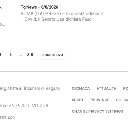
,
Tg News – 6/8/2026
ROMA (ITALPRESS) – In questa edizione:
– Covid, il Senato Usa dichiara Fauci
o
colpevole di oltraggio al Congresso –
e
Conte alla Commissione Covid: “Da me
nessun illecito” – Iran: “Non stiamo
i
negoziando con gli Usa su Hormuz, solo
io,
con Oman” – Ceuta, per gli 007 credibile
 una
nuovo assalto il 15 Agosto – A Milano
5
6
…
2151
SUCCESSIVO
arrestati […]
se
registrata al Tribunale di Ragusa
CRONACA
ATTUALITÀ
PO
SPORT
PROVINCE
CHI S
ciardo SN - 97015 MODICA
CHANGE PRIVACY SETTINGS
andazzo