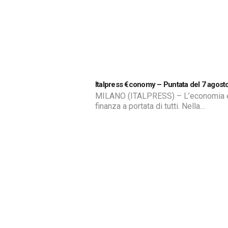
Fisco. Per periodi più brevi, invece, n
previsto alcun adempimento né alla
chiusura né alla riapertura. Il punto […]
Italpress €conomy – Puntata del 7 agost
MILANO (ITALPRESS) – L’economia e
finanza a portata di tutti. Nella
centottantasettesima puntata di Italp
Economy, Claudio Brachino affronta i 
economici del momento e Giuliano Z
fa il punto sul lavoro del governo in v
della costruzione della manovra di bil
fsc/gsl/mgg/mrv