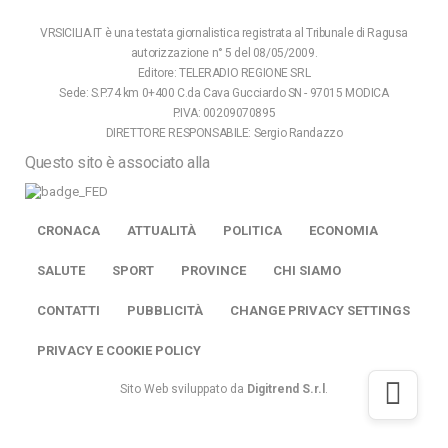
VRSICILIA.IT è una testata giornalistica registrata al Tribunale di Ragusa
autorizzazione n° 5 del 08/05/2009.
Editore: TELERADIO REGIONE SRL
Sede: S.P.74 km 0+400 C.da Cava Gucciardo SN - 97015 MODICA
P.IVA: 00209070895
DIRETTORE RESPONSABILE: Sergio Randazzo
Questo sito è associato alla
CRONACA
ATTUALITÀ
POLITICA
ECONOMIA
SALUTE
SPORT
PROVINCE
CHI SIAMO
CONTATTI
PUBBLICITÀ
CHANGE PRIVACY SETTINGS
PRIVACY E COOKIE POLICY
Sito Web sviluppato da
Digitrend S.r.l
.