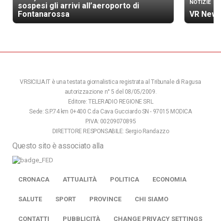
NOTIZIE
sospesi gli arrivi all’aeroporto di
Fontanarossa
VR News
VRSICILIA.IT è una testata giornalistica registrata al Tribunale di Ragusa
autorizzazione n° 5 del 08/05/2009.
Editore: TELERADIO REGIONE SRL
Sede: S.P.74 km 0+400 C.da Cava Gucciardo SN - 97015 MODICA
P.IVA: 00209070895
DIRETTORE RESPONSABILE: Sergio Randazzo
Questo sito è associato alla
CRONACA
ATTUALITÀ
POLITICA
ECONOMIA
SALUTE
SPORT
PROVINCE
CHI SIAMO
CONTATTI
PUBBLICITÀ
CHANGE PRIVACY SETTINGS