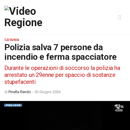
CATANIA
Polizia salva 7 persone da
incendio e ferma spacciatore
Durante le operazioni di soccorso la polizia ha
arrestato un 29enne per spaccio di sostanze
stupefacenti
di
Pinella Rendo
-
03 Giugno 2026