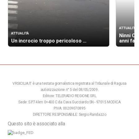
ATTUALITÀ
ATTUALITÀ
Ninni Ca
Un incrocio troppo pericoloso …
anni fa 
VRSICILIA.IT è una testata giornalistica registrata al Tribunale di Ragusa
autorizzazione n° 5 del 08/05/2009.
Editore: TELERADIO REGIONE SRL
Sede: S.P.74 km 0+400 C.da Cava Gucciardo SN - 97015 MODICA
P.IVA: 00209070895
DIRETTORE RESPONSABILE: Sergio Randazzo
Questo sito è associato alla