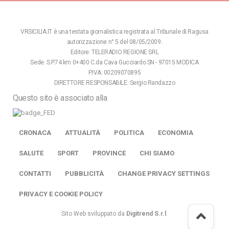
VRSICILIA.IT è una testata giornalistica registrata al Tribunale di Ragusa
autorizzazione n° 5 del 08/05/2009.
Editore: TELERADIO REGIONE SRL
Sede: S.P.74 km 0+400 C.da Cava Gucciardo SN - 97015 MODICA
P.IVA: 00209070895
DIRETTORE RESPONSABILE: Sergio Randazzo
Questo sito è associato alla
CRONACA
ATTUALITÀ
POLITICA
ECONOMIA
SALUTE
SPORT
PROVINCE
CHI SIAMO
CONTATTI
PUBBLICITÀ
CHANGE PRIVACY SETTINGS
PRIVACY E COOKIE POLICY
Sito Web sviluppato da
Digitrend S.r.l
.