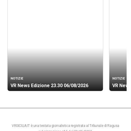
NOTIZIE
NOTIZIE
VR News Edizione 23.30 06/08/2026
VR News
VRSICILIA.IT è una testata giornalistica registrata al Tribunale di Ragusa