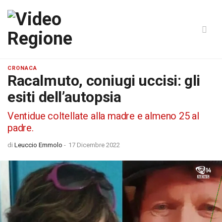
CRONACA
Racalmuto, coniugi uccisi: gli
esiti dell’autopsia
Ventidue coltellate alla madre e almeno 25 al
padre.
di
Leuccio Emmolo
-
17 Dicembre 2022