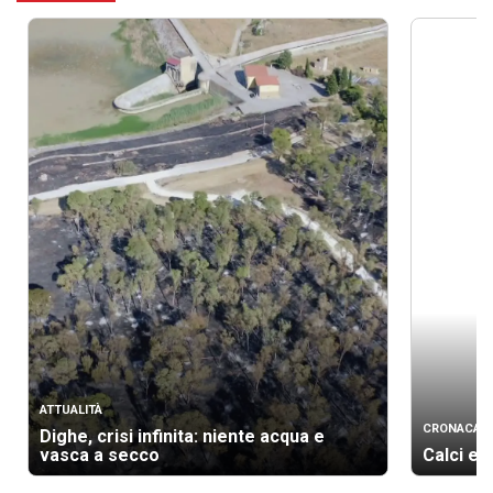
ATTUALITÀ
CRONACA
Dighe, crisi infinita: niente acqua e
vasca a secco
Calci e 