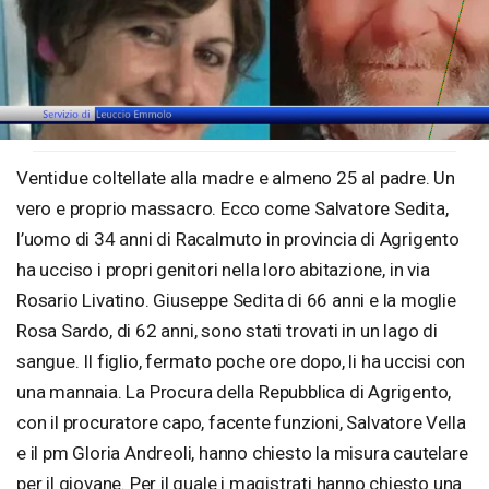
Loaded
:
Unmute
83.69%
Ventidue coltellate alla madre e almeno 25 al padre. Un
vero e proprio massacro. Ecco come Salvatore Sedita,
l’uomo di 34 anni di Racalmuto in provincia di Agrigento
ha ucciso i propri genitori nella loro abitazione, in via
Rosario Livatino. Giuseppe Sedita di 66 anni e la moglie
Rosa Sardo, di 62 anni, sono stati trovati in un lago di
sangue. Il figlio, fermato poche ore dopo, li ha uccisi con
una mannaia. La Procura della Repubblica di Agrigento,
con il procuratore capo, facente funzioni, Salvatore Vella
e il pm Gloria Andreoli, hanno chiesto la misura cautelare
per il giovane. Per il quale i magistrati hanno chiesto una