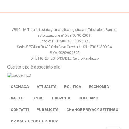
VRSICILIA.IT è una testata giornalistica registrata al Tribunale di Ragusa
autorizzazione n° 5 del 08/05/2009.
Editore: TELERADIO REGIONE SRL
Sede: S.P.74 km 0+400 C.da Cava Gucciardo SN - 97015 MODICA
P.IVA: 00209070895
DIRETTORE RESPONSABILE: Sergio Randazzo
Questo sito è associato alla
CRONACA
ATTUALITÀ
POLITICA
ECONOMIA
SALUTE
SPORT
PROVINCE
CHI SIAMO
CONTATTI
PUBBLICITÀ
CHANGE PRIVACY SETTINGS
PRIVACY E COOKIE POLICY