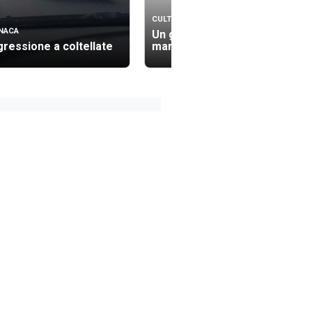
CULTURA
NACA
Un gioiello in fondo al
ressione a coltellate
mare