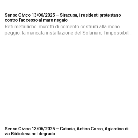
Senso Civico 13/06/2025 – Siracusa, i residenti protestano
contro l’accesso al mare negato
Reti metalliche, muretti di cemento costruiti alla meno
peggio, la mancata installazione del Solarium, l’impossibile
fruizione della spiaggia dello Sbarcadero Santa Lucia a
causa del materiale edile depositato sopra, imprenditori di
strutture turistiche che hanno bloccato l’accesso al mare
per anni. Insomma, le lamentele dei residenti del Quartiere
Santa Lucia a Siracusa, della cosiddetta “Borgata”, […]
Senso Civico 13/06/2025 – Catania, Antico Corso, il giardino di
via Biblioteca nel degrado