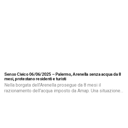
raccogliere le loro testimonianze e il disagio di una
situazione che si protrae da mesi e mette di fronte cittadini
di serie A […]
Senso Civico 06/06/2025 – Palermo, Arenella senza acqua da 8
mesi, protestano residenti e turisti
Nella borgata dell’Arenella prosegue da 8 mesi il
razionamento dell’acqua imposto da Amap. Una situazione
diventata intollerabile per residenti, attività commerciali e
turisti che frequentano la zona di mare. Siamo andati a
raccogliere le loro testimonianze e il disagio di una
situazione che si protrae da mesi e mette di fronte cittadini
di serie A […]