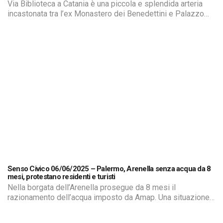
Via Biblioteca a Catania è una piccola e splendida arteria
incastonata tra l’ex Monastero dei Benedettini e Palazzo
Ingrassia. Collega, in mezzo al verde rigoglioso, piazza
Dante a piazza Annibale Riccò. Un gioiello della natura
frequentato da migliaia di studenti universitari e delle
superiori ma anche dai residenti della zona e dai turisti che
in […]
Senso Civico 06/06/2025 – Palermo, Arenella senza acqua da 8
mesi, protestano residenti e turisti
Nella borgata dell’Arenella prosegue da 8 mesi il
razionamento dell’acqua imposto da Amap. Una situazione
diventata intollerabile per residenti, attività commerciali e
turisti che frequentano la zona di mare. Siamo andati a