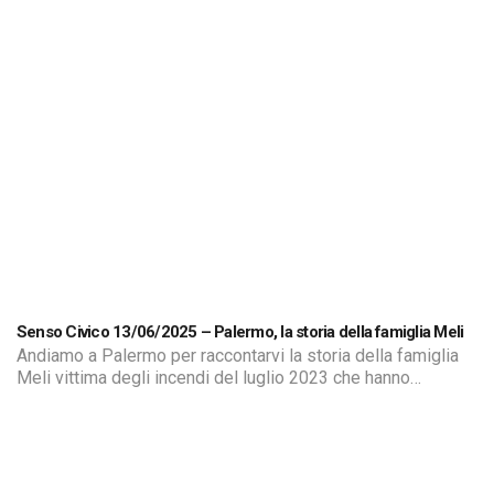
Senso Civico 13/06/2025 – Palermo, la storia della famiglia Meli
Andiamo a Palermo per raccontarvi la storia della famiglia
Meli vittima degli incendi del luglio 2023 che hanno
devastato la loro casa a Bonagia. Le fiamme, alimentate
dalle sterpaglie secche, hanno distrutto l’abitazione di
famiglia a causa della mancata pulizia di un piccolo torrente
che scorre tra le abitazioni del quartiere. Dopo due anni di
[…]