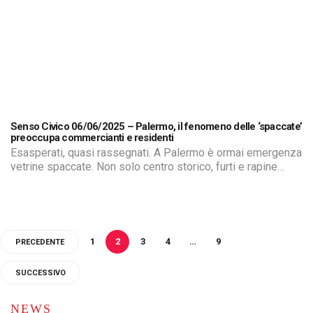
Senso Civico 06/06/2025 – Palermo, il fenomeno delle ‘spaccate’
preoccupa commercianti e residenti
Esasperati, quasi rassegnati. A Palermo è ormai emergenza
vetrine spaccate. Non solo centro storico, furti e rapine
travolgono anche le periferie. Qui siamo al Cep, la vetrina di
una farmacia in frantumi, il bottino di pochi euro. Una volta
dentro la farmacia, si sono buttati sulla cassa senza
neanche considerare i prodotti esposti sugli scaffali.
1
2
3
4
…
9
PRECEDENTE
SUCCESSIVO
NEWS