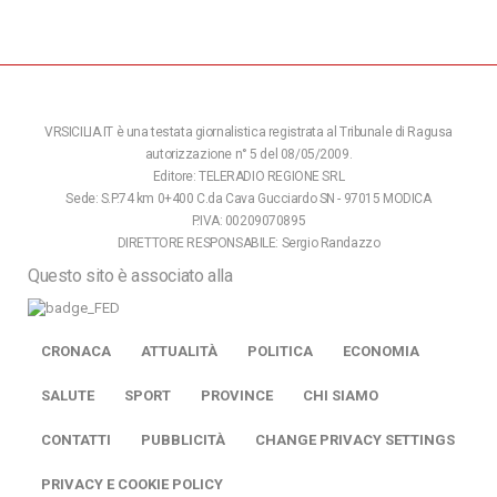
VRSICILIA.IT è una testata giornalistica registrata al Tribunale di Ragusa
autorizzazione n° 5 del 08/05/2009.
Editore: TELERADIO REGIONE SRL
Sede: S.P.74 km 0+400 C.da Cava Gucciardo SN - 97015 MODICA
P.IVA: 00209070895
DIRETTORE RESPONSABILE: Sergio Randazzo
Questo sito è associato alla
CRONACA
ATTUALITÀ
POLITICA
ECONOMIA
SALUTE
SPORT
PROVINCE
CHI SIAMO
CONTATTI
PUBBLICITÀ
CHANGE PRIVACY SETTINGS
PRIVACY E COOKIE POLICY