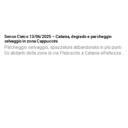
Senso Civico 13/06/2025 – Catania, degrado e parcheggio
selvaggio in zona Cappuccini
Parcheggio selvaggio, spazzatura abbandonata in più punti.
Gli abitanti della zona di via Plebiscito a Catania all’altezza
della chiesa del Sacro Cuore di Gesù ai Cappuccini
chiedono un cambio di marcia per rilanciare una parte della
Città dove non mancano i turisti costretti anche loro ad
assistere a spettacoli poco edificanti.