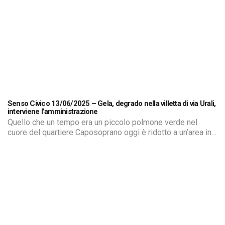
Senso Civico 13/06/2025 – Gela, degrado nella villetta di via Urali,
interviene l’amministrazione
Quello che un tempo era un piccolo polmone verde nel
cuore del quartiere Caposoprano oggi è ridotto a un’area in
stato di completo abbandono. Il parchetto di via Urali, luogo
di ritrovo per famiglie, bambini e anziani, versa oggi in
condizioni disastrose: erba alta, cumuli di rifiuti, sentieri
impraticabili, marciapiedi dissestati e una crescente
infestazione […]