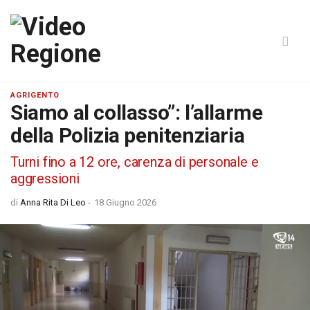
AGRIGENTO
Siamo al collasso”: l’allarme
della Polizia penitenziaria
Turni fino a 12 ore, carenza di personale e
aggressioni
di
Anna Rita Di Leo
-
18 Giugno 2026