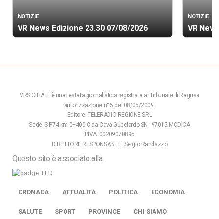
NOTIZIE
NOTIZIE
VR News Edizione 23.30 07/08/2026
VR News
VRSICILIA.IT è una testata giornalistica registrata al Tribunale di Ragusa
autorizzazione n° 5 del 08/05/2009.
Editore: TELERADIO REGIONE SRL
Sede: S.P.74 km 0+400 C.da Cava Gucciardo SN - 97015 MODICA
P.IVA: 00209070895
DIRETTORE RESPONSABILE: Sergio Randazzo
Questo sito è associato alla
CRONACA
ATTUALITÀ
POLITICA
ECONOMIA
SALUTE
SPORT
PROVINCE
CHI SIAMO