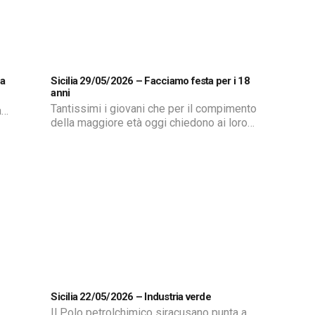
ekking,
ra
Sicilia 29/05/2026 – Facciamo festa per i 18
anni
Tantissimi i giovani che per il compimento
a
della maggiore età oggi chiedono ai loro
o,
genitori eventi sempre più personalizzati
ed indimenticabili. Il risultato è che le feste
Per
per i 18 anni sono più frequenti di quelle
 di
relative ai matrimoni che a loro volta
a a
diminuiscono. Di Bruno Capanna.
. Di
Sicilia 22/05/2026 – Industria verde
Il Polo petrolchimico siracusano punta a