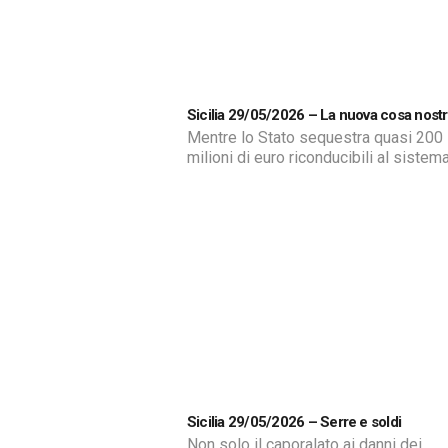
numerosi comuni della provincia. Il tr
guidato […]
Sicilia 29/05/2026 – La nuova cosa nost
Mentre lo Stato sequestra quasi 200
milioni di euro riconducibili al sistem
economico di Matteo Messina Denar
nelle strade di Palermo riemergono
kalashnikov, incendi e intimidazioni. 
magistrati e investigatori è il segnale
una nuova generazione mafiosa pront
raccogliere l’eredità dei vecchi padrini
Piero Messina.
Sicilia 29/05/2026 – Serre e soldi
Non solo il caporalato ai danni dei