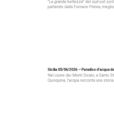
“La grande bellezza” del sud est sici
partendo dalla Fornace Penna, meglio
come la Mannara del Commissario
Montalbano e che di recente è stata
in sicurezza con un intervento della
Regione Siciliana. Di Emiliano Di Ros
Sicilia 05/06/2026 – Paradiso d’acqua d
Nel cuore dei Monti Sicani, a Santo S
Quisquina, l’acqua racconta una storia
diversa da quella dell’emergenza idric
boschi di lecci e roverelle, sentieri
naturalistici e sorgenti nascoste, si tr
sorgente Gragotta, una delle più impor
riserve idriche dell’Agrigentino. Da qu
sgorga un’acqua purissima che alime