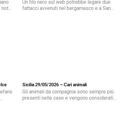
liano
Un filo nero sul web potrebbe legare due
 nota
fattacci avvenuti nel bergamasco e a San
Vito Lo Capo: protagonisti due ragazzini
 messa
che, probabilmente incitati sui social, hanno
portato armi a scuola e aggredito i loro
a
docenti. Il primo ha accoltellato
gravemente una professoressa, il secondo
per fortuna non ha portato a termine il suo
piano. […]
olce
Sicilia 29/05/2026 – Cari animali
tefano
Gli animali da compagnia sono sempre più
presenti nelle case e vengono considerati
a. Tra
veri membri della famiglia. Ma quanto
costa oggi prendersi cura di un animale
ova la
domestico? Tra spese necessarie e
tanti
servizi di lusso cresce il mercato dedicato
i
agli amici a quattro zampe. Di Floriana
nta
Garofalo.