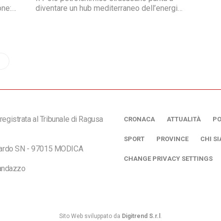
one:
diventare un hub mediterraneo dell’energia
ci
green superando il modello produttivo
norme
tradizionale. Il reportage di Melania
e,
Sorbera che volge anche uno sguardo
o
d’insieme al futuro di tutta l’industria
serre
siciliana che si vuole sempre più “verde”.
registrata al Tribunale di Ragusa
CRONACA
ATTUALITÀ
PO
SPORT
PROVINCE
CHI S
ciardo SN - 97015 MODICA
CHANGE PRIVACY SETTINGS
andazzo
Sito Web sviluppato da
Digitrend S.r.l
.