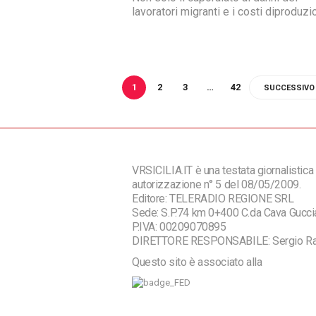
lavoratori migranti e i costi diproduzi
nel mondo della serricoltura siciliana 
sono anche i “piccoli produttori” in e
difficoltà. Anche perché, a bene veder
“serre e soldi” non mancano. Il viaggi
controcorrente nel mare bianco delle 
1
2
3
…
42
SUCCESSIVO
di Emiliano Di Rosa.
VRSICILIA.IT è una testata giornalistica 
autorizzazione n° 5 del 08/05/2009.
Editore: TELERADIO REGIONE SRL
Sede: S.P.74 km 0+400 C.da Cava Guc
P.IVA: 00209070895
DIRETTORE RESPONSABILE: Sergio R
Questo sito è associato alla