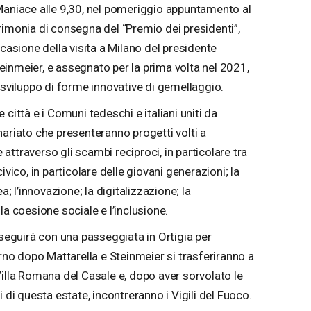
Maniace alle 9,30, nel pomeriggio appuntamento al
rimonia di consegna del “Premio dei presidenti”,
ccasione della visita a Milano del presidente
inmeier, e assegnato per la prima volta nel 2021,
 sviluppo di forme innovative di gemellaggio.
città e i Comuni tedeschi e italiani uniti da
nariato che presenteranno progetti volti a
ttraverso gli scambi reciproci, in particolare tra
ivico, in particolare delle giovani generazioni; la
a; l’innovazione; la digitalizzazione; la
la coesione sociale e l’inclusione.
oseguirà con una passeggiata in Ortigia per
orno dopo Mattarella e Steinmeier si trasferiranno a
Villa Romana del Casale e, dopo aver sorvolato le
 di questa estate, incontreranno i Vigili del Fuoco.