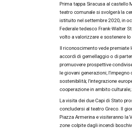
Prima tappa Siracusa al castello 
teatro comunale si svolgerà la ce
istituito nel settembre 2020, in o
Federale tedesco Frank-Walter Ste
volto a valorizzare e sostenere lo
Il riconoscimento vede premiate le 
accordi di gemellaggio o di parte
promuovere prospettive condivise a
le giovani generazioni; l’impegno c
sostenibilità; l’integrazione europe
cooperazione in ambito culturale; 
La visita dei due Capi di Stato pr
concludersi al teatro Greco. Il gi
Piazza Armerina e visiteranno la 
zone colpite dagli incendi boschivi