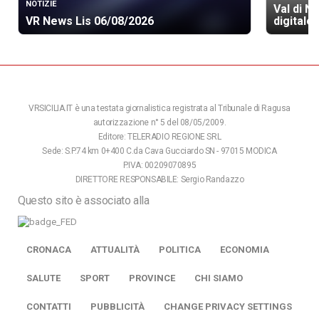
NOTIZIE
Val di N
VR News Lis 06/08/2026
digitale 
VRSICILIA.IT è una testata giornalistica registrata al Tribunale di Ragusa
autorizzazione n° 5 del 08/05/2009.
Editore: TELERADIO REGIONE SRL
Sede: S.P.74 km 0+400 C.da Cava Gucciardo SN - 97015 MODICA
P.IVA: 00209070895
DIRETTORE RESPONSABILE: Sergio Randazzo
Questo sito è associato alla
CRONACA
ATTUALITÀ
POLITICA
ECONOMIA
SALUTE
SPORT
PROVINCE
CHI SIAMO
CONTATTI
PUBBLICITÀ
CHANGE PRIVACY SETTINGS