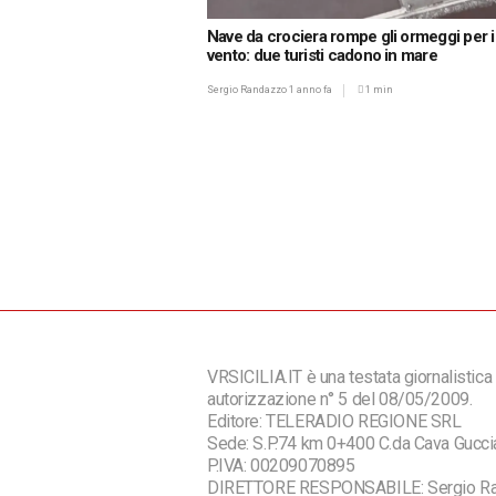
Nave da crociera rompe gli ormeggi per il
vento: due turisti cadono in mare
Sergio Randazzo
1 anno fa
1 min
VRSICILIA.IT è una testata giornalistica 
autorizzazione n° 5 del 08/05/2009.
Editore: TELERADIO REGIONE SRL
Sede: S.P.74 km 0+400 C.da Cava Guc
P.IVA: 00209070895
DIRETTORE RESPONSABILE: Sergio R