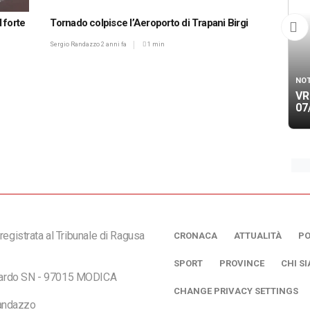
 forte
Tornado colpisce l’Aeroporto di Trapani Birgi
Sergio Randazzo
2 anni fa
1 min
NOT
VR
07
registrata al Tribunale di Ragusa
CRONACA
ATTUALITÀ
PO
SPORT
PROVINCE
CHI S
ciardo SN - 97015 MODICA
CHANGE PRIVACY SETTINGS
andazzo