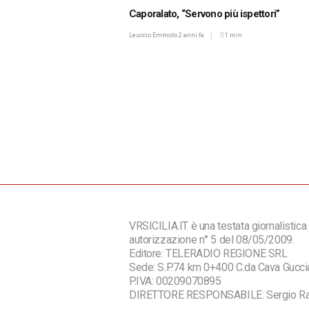
Caporalato, “Servono più ispettori”
Leuccio Emmolo
2 anni fa
1 min
VRSICILIA.IT è una testata giornalistica 
autorizzazione n° 5 del 08/05/2009.
Editore: TELERADIO REGIONE SRL
Sede: S.P.74 km 0+400 C.da Cava Guc
P.IVA: 00209070895
DIRETTORE RESPONSABILE: Sergio R