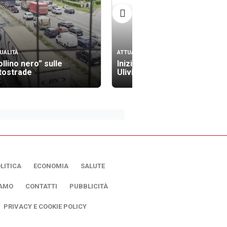
UALITÀ
ATTUALITÀ
ollino nero” sulle
Iniziati i lavori in via degli
tostrade
Ulivi
LITICA
ECONOMIA
SALUTE
IAMO
CONTATTI
PUBBLICITÀ
PRIVACY E COOKIE POLICY