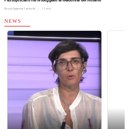
Passopisciaro ha festeggiato la Madonna del Rosario
Bruno Capanna
1 anno fa
1 min
NEWS