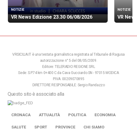
NOTIZIE
NOTIZIE
VR News Edizione 23.30 06/08/2026
VR News
VRSICILIA.IT è una testata giornalistica registrata al Tribunale di Ragusa
autorizzazione n° 5 del 08/05/2009.
Editore: TELERADIO REGIONE SRL
Sede: S.P.74 km 0+400 C.da Cava Gucciardo SN - 97015 MODICA
P.IVA: 00209070895
DIRETTORE RESPONSABILE: Sergio Randazzo
Questo sito è associato alla
CRONACA
ATTUALITÀ
POLITICA
ECONOMIA
SALUTE
SPORT
PROVINCE
CHI SIAMO