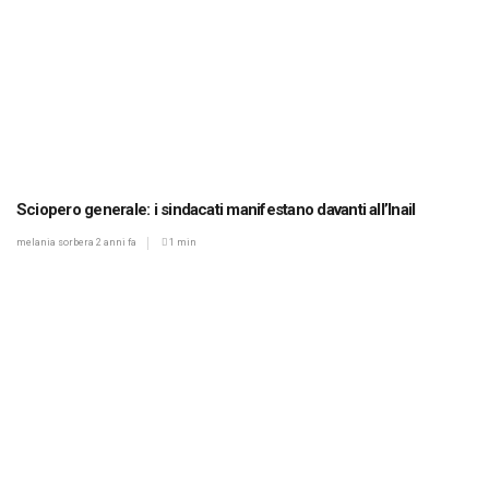
Sciopero generale: i sindacati manifestano davanti all’Inail
melania sorbera
2 anni fa
1 min