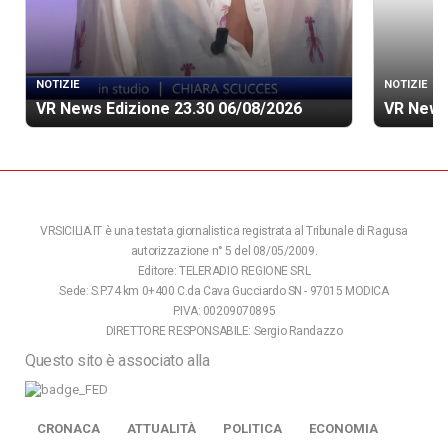
NOTIZIE
NOTIZIE
VR News Edizione 23.30 06/08/2026
VR News
VRSICILIA.IT è una testata giornalistica registrata al Tribunale di Ragusa
autorizzazione n° 5 del 08/05/2009.
Editore: TELERADIO REGIONE SRL
Sede: S.P.74 km 0+400 C.da Cava Gucciardo SN - 97015 MODICA
P.IVA: 00209070895
DIRETTORE RESPONSABILE: Sergio Randazzo
Questo sito è associato alla
CRONACA
ATTUALITÀ
POLITICA
ECONOMIA