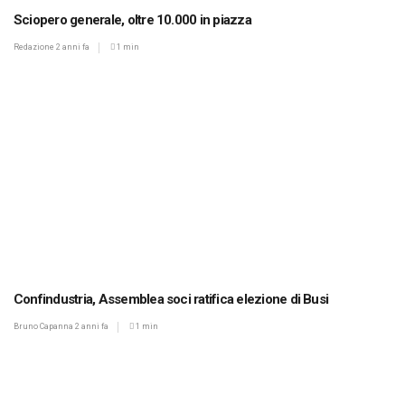
Sciopero generale, oltre 10.000 in piazza
Redazione
2 anni fa
1 min
Confindustria, Assemblea soci ratifica elezione di Busi
Bruno Capanna
2 anni fa
1 min