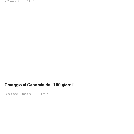
tcf
3 mesi fa
1 min
Omaggio al Generale dei ‘100 giorni’
Redazione
11 mesi fa
1 min