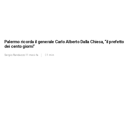
Palermo ricorda il generale Carlo Alberto Dalla Chiesa, “il prefetto
dei cento giorni”
Sergio Randazzo
11 mesi fa
1 min