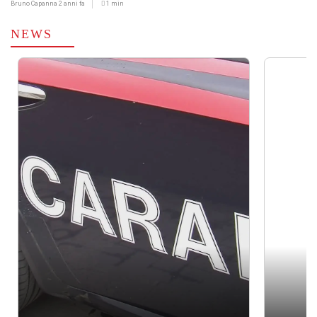
Bruno Capanna
2 anni fa
1 min
NEWS