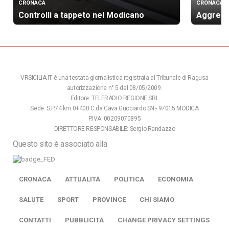
CRONACA
CRONACA
Controlli a tappeto nel Modicano
Aggressi
VRSICILIA.IT è una testata giornalistica registrata al Tribunale di Ragusa
autorizzazione n° 5 del 08/05/2009.
Editore: TELERADIO REGIONE SRL
Sede: S.P.74 km 0+400 C.da Cava Gucciardo SN - 97015 MODICA
P.IVA: 00209070895
DIRETTORE RESPONSABILE: Sergio Randazzo
Questo sito è associato alla
CRONACA
ATTUALITÀ
POLITICA
ECONOMIA
SALUTE
SPORT
PROVINCE
CHI SIAMO
CONTATTI
PUBBLICITÀ
CHANGE PRIVACY SETTINGS