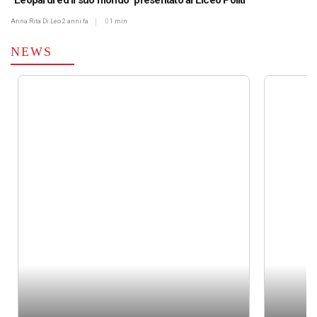
“Leopardi ed il suo mondo” presentato al Liceo Politi
Anna Rita Di Leo
2 anni fa
1 min
NEWS