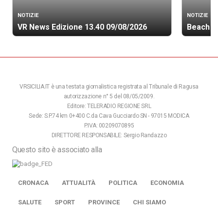
NOTIZIE
NOTIZIE
VR News Edizione 13.40 09/08/2026
Beach so
VRSICILIA.IT è una testata giornalistica registrata al Tribunale di Ragusa
autorizzazione n° 5 del 08/05/2009.
Editore: TELERADIO REGIONE SRL
Sede: S.P.74 km 0+400 C.da Cava Gucciardo SN - 97015 MODICA
P.IVA: 00209070895
DIRETTORE RESPONSABILE: Sergio Randazzo
Questo sito è associato alla
CRONACA
ATTUALITÀ
POLITICA
ECONOMIA
SALUTE
SPORT
PROVINCE
CHI SIAMO