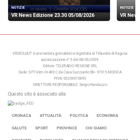
NOTIZIE
NOTIZIE
VR News Edizione 23.30 05/08/2026
VR News
VRSICILIA.IT è una testata giornalistica registrata al Tribunale di Ragusa
autorizzazione n° 5 del 08/05/2009.
Editore: TELERADIO REGIONE SRL
Sede: S.P.74 km 0+400 C.da Cava Gucciardo SN - 97015 MODICA
P.IVA: 00209070895
DIRETTORE RESPONSABILE: Sergio Randazzo
Questo sito è associato alla
CRONACA
ATTUALITÀ
POLITICA
ECONOMIA
SALUTE
SPORT
PROVINCE
CHI SIAMO