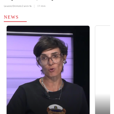
Leuccio Emmolo
2 anni fa
1 min
NEWS