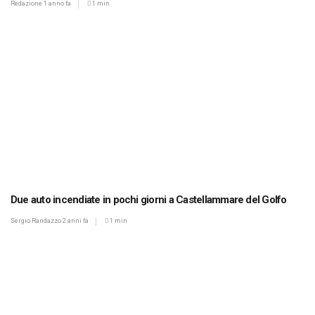
Redazione
1 anno fa
1 min
Due auto incendiate in pochi giorni a Castellammare del Golfo
Sergio Randazzo
2 anni fa
1 min