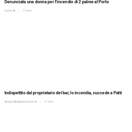
Denunciata una donna per l’incendio di 2 palme al Porto
2 anni fa
1 min
Indispettito dal proprietario del bar, lo incendia, succede a Patti
Sergio Randazzo
3 anni fa
1 min