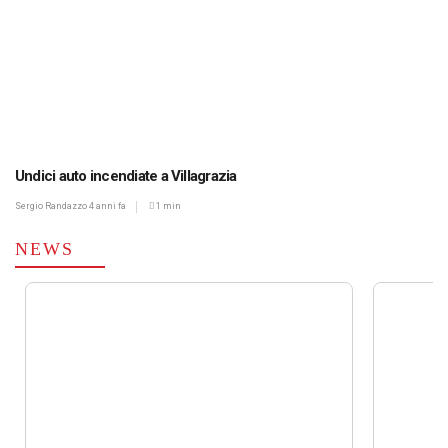
Undici auto incendiate a Villagrazia
Sergio Randazzo
4 anni fa
1 min
NEWS