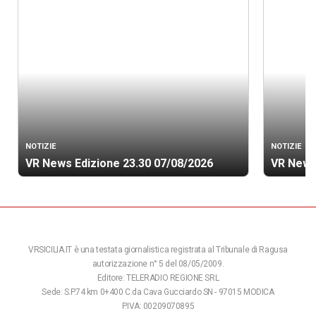
NOTIZIE
NOTIZIE
VR News Edizione 23.30 07/08/2026
VR News
VRSICILIA.IT è una testata giornalistica registrata al Tribunale di Ragusa
autorizzazione n° 5 del 08/05/2009.
Editore: TELERADIO REGIONE SRL
Sede: S.P.74 km 0+400 C.da Cava Gucciardo SN - 97015 MODICA
P.IVA: 00209070895