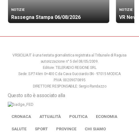
NOTIZIE
NOTIZIE
Rassegna Stampa 06/08/2026
VR News
VRSICILIA.IT è una testata giornalistica registrata al Tribunale di Ragusa
autorizzazione n° 5 del 08/05/2009.
Editore: TELERADIO REGIONE SRL
Sede: S.P.74 km 0+400 C.da Cava Gucciardo SN - 97015 MODICA
P.IVA: 00209070895
DIRETTORE RESPONSABILE: Sergio Randazzo
Questo sito è associato alla
CRONACA
ATTUALITÀ
POLITICA
ECONOMIA
SALUTE
SPORT
PROVINCE
CHI SIAMO