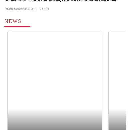
Domani alle 15.00 a Giarratana, i funerali di Rosalba Dell’Albani
Pinella Rendo
3 anni fa
1 min
NEWS