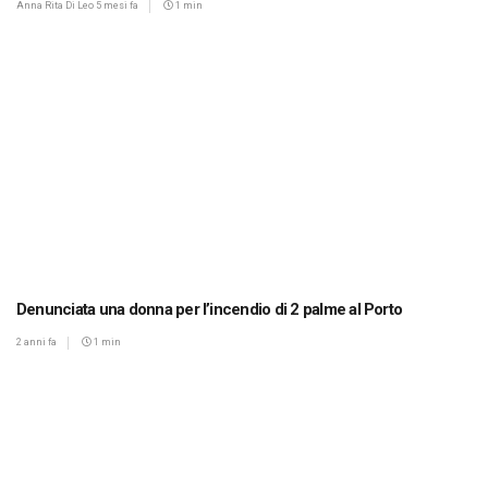
Anna Rita Di Leo
5 mesi fa
1 min
Denunciata una donna per l’incendio di 2 palme al Porto
2 anni fa
1 min