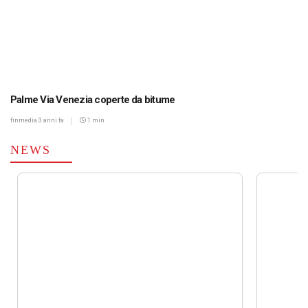
Palme Via Venezia coperte da bitume
finmedia
3 anni fa
1 min
NEWS