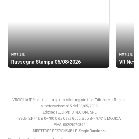
NOTIZIE
NOTIZIE
Rassegna Stampa 06/08/2026
VR News
VRSICILIA.IT è una testata giornalistica registrata al Tribunale di Ragusa
autorizzazione n° 5 del 08/05/2009.
Editore: TELERADIO REGIONE SRL
Sede: S.P.74 km 0+400 C.da Cava Gucciardo SN - 97015 MODICA
P.IVA: 00209070895
DIRETTORE RESPONSABILE: Sergio Randazzo