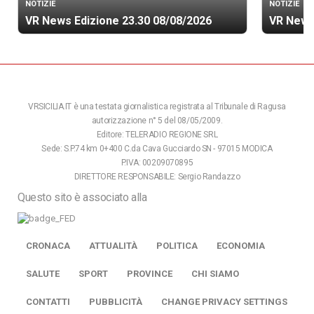
NOTIZIE
NOTIZIE
VR News Edizione 23.30 08/08/2026
VR News
VRSICILIA.IT è una testata giornalistica registrata al Tribunale di Ragusa
autorizzazione n° 5 del 08/05/2009.
Editore: TELERADIO REGIONE SRL
Sede: S.P.74 km 0+400 C.da Cava Gucciardo SN - 97015 MODICA
P.IVA: 00209070895
DIRETTORE RESPONSABILE: Sergio Randazzo
Questo sito è associato alla
CRONACA
ATTUALITÀ
POLITICA
ECONOMIA
SALUTE
SPORT
PROVINCE
CHI SIAMO
CONTATTI
PUBBLICITÀ
CHANGE PRIVACY SETTINGS