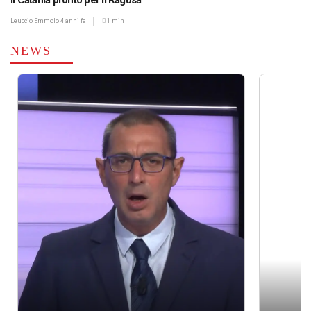
Il Catania pronto per il Ragusa
Leuccio Emmolo
4 anni fa
1 min
NEWS