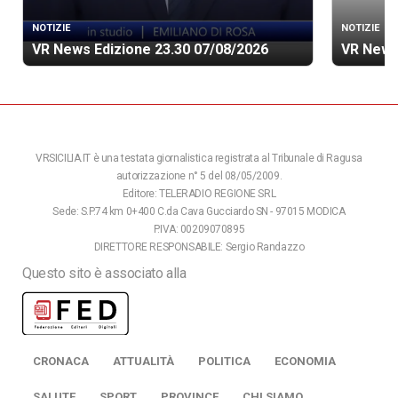
NOTIZIE
NOTIZIE
VR News Edizione 23.30 07/08/2026
VR News
VRSICILIA.IT è una testata giornalistica registrata al Tribunale di Ragusa
autorizzazione n° 5 del 08/05/2009.
Editore: TELERADIO REGIONE SRL
Sede: S.P.74 km 0+400 C.da Cava Gucciardo SN - 97015 MODICA
P.IVA: 00209070895
DIRETTORE RESPONSABILE: Sergio Randazzo
Questo sito è associato alla
CRONACA
ATTUALITÀ
POLITICA
ECONOMIA
SALUTE
SPORT
PROVINCE
CHI SIAMO