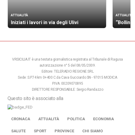
ATTUALITÀ
ATTUALITÀ
Iniziati i lavori in via degli Ulivi
“Bollino
VRSICILIA.IT è una testata giornalistica registrata al Tribunale di Ragusa
autorizzazione n° 5 del 08/05/2009.
Editore: TELERADIO REGIONE SRL
Sede: S.P.74 km 0+400 C.da Cava Gucciardo SN - 97015 MODICA
P.IVA: 00209070895
DIRETTORE RESPONSABILE: Sergio Randazzo
Questo sito è associato alla
CRONACA
ATTUALITÀ
POLITICA
ECONOMIA
SALUTE
SPORT
PROVINCE
CHI SIAMO