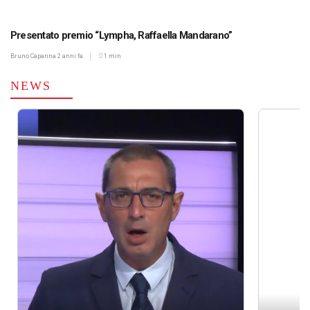
Presentato premio “Lympha, Raffaella Mandarano”
Bruno Capanna
2 anni fa
1 min
NEWS