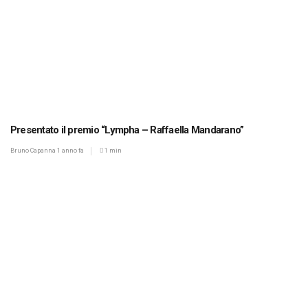
Presentato il premio “Lympha – Raffaella Mandarano”
Bruno Capanna
1 anno fa
1 min