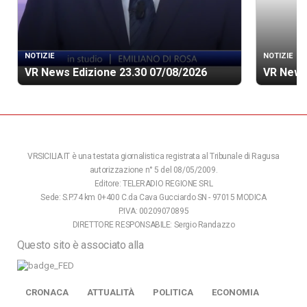
NOTIZIE
NOTIZIE
VR News Edizione 23.30 07/08/2026
VR News
VRSICILIA.IT è una testata giornalistica registrata al Tribunale di Ragusa
autorizzazione n° 5 del 08/05/2009.
Editore: TELERADIO REGIONE SRL
Sede: S.P.74 km 0+400 C.da Cava Gucciardo SN - 97015 MODICA
P.IVA: 00209070895
DIRETTORE RESPONSABILE: Sergio Randazzo
Questo sito è associato alla
CRONACA
ATTUALITÀ
POLITICA
ECONOMIA