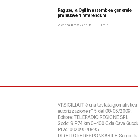
Ragusa, la Cgil in assemblea generale
promuove 4 referendum
valentina di rosa
2 anni fa
1 min
VRSICILIA.IT è una testata giornalistica 
autorizzazione n° 5 del 08/05/2009.
Editore: TELERADIO REGIONE SRL
Sede: S.P.74 km 0+400 C.da Cava Guc
P.IVA: 00209070895
DIRETTORE RESPONSABILE: Sergio R