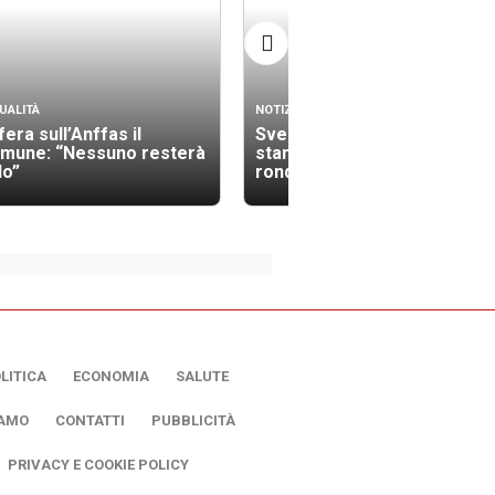
UALITÀ
NOTIZIE
era sull’Anffas il
Sventato un altro colpo: da
mune: “Nessuno resterà
stanotte il sindaco fa le
lo”
ronde
LITICA
ECONOMIA
SALUTE
IAMO
CONTATTI
PUBBLICITÀ
PRIVACY E COOKIE POLICY